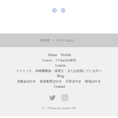
HOME
タイトルなし
Home
Profile
Concert
J.S.Bachの研究
Lesson
リトミック
幼稚園教諭・保育士・または目指している方へ
Blog
演奏会ぼやき
音楽教育ぼやき
日常ぼやき
映画ぼやき
Contact
©
｜
Theme by taratoro WP