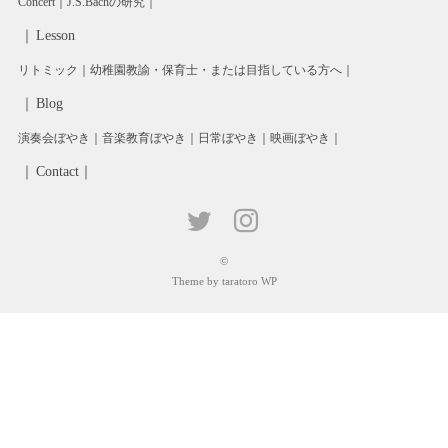
Concert
J.S.Bachの研究
Lesson
リトミック
幼稚園教諭・保育士・または目指している方へ
Blog
演奏会ぼやき
音楽教育ぼやき
日常ぼやき
映画ぼやき
Contact
©
Theme by taratoro WP