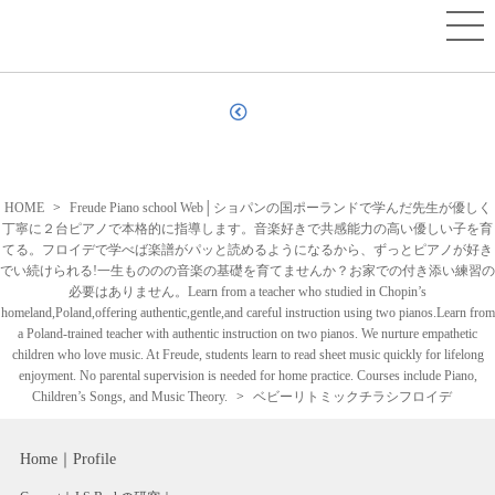
HOME
Freude Piano school Web│ショパンの国ポーランドで学んだ先生が優しく
丁寧に２台ピアノで本格的に指導します。音楽好きで共感能力の高い優しい子を育
てる。フロイデで学べば楽譜がパッと読めるようになるから、ずっとピアノが好き
でい続けられる!一生もののの音楽の基礎を育てませんか？お家での付き添い練習の
必要はありません。Learn from a teacher who studied in Chopin’s
homeland,Poland,offering authentic,gentle,and careful instruction using two pianos.Learn from
a Poland-trained teacher with authentic instruction on two pianos. We nurture empathetic
children who love music. At Freude, students learn to read sheet music quickly for lifelong
enjoyment. No parental supervision is needed for home practice. Courses include Piano,
Children’s Songs, and Music Theory.
ベビーリトミックチラシフロイデ
Home
Profile