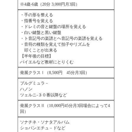
※4歳-6歳（20分 3,000円月3回）
・手の形を整える
・指番号を覚える
・ドレミの音と鍵盤の場所を覚える
・白い鍵盤と黒い鍵盤
・ト音記号の楽譜とヘ音記号の楽譜を覚える
・音符の種類を覚えて拍子やリズムを
叩くことが出来る
【半年後の目標】
バイエルなど教材にとりくむ
発展クラスⅠ（8,500円 45分月3回）
ブルグミュラ－
ハノン
ツェルニ-３０番以降など
発展クラスⅡ（10,000円45分月3回場合によって4
回）
ソナチネ・ソナタアルバム
ショパンエチュ－ドなど