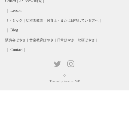
Concert
J.S.Bachの研究
Lesson
リトミック
幼稚園教諭・保育士・または目指している方へ
Blog
演奏会ぼやき
音楽教育ぼやき
日常ぼやき
映画ぼやき
Contact
©
Theme by taratoro WP