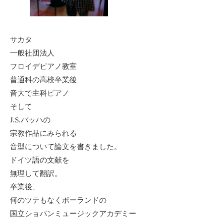
サカタ
一般社団法人
フロイデピアノ教室
普通科の高校卒業後
音大で主科ピアノ
そして
J.S.バッハの
宗教作品にみられる
音型について論文を書きました。
ドイツ語の文献を
無理して翻訳。
卒業後、
何のツテもなくポーランドの
国立ショパンミュージックアカデミー