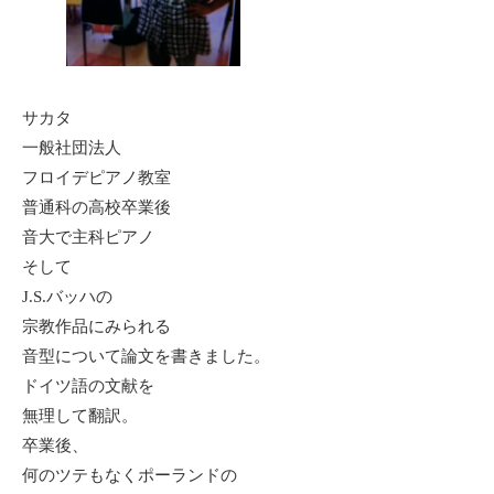
サカタ
一般社団法人
フロイデピアノ教室
普通科の高校卒業後
音大で主科ピアノ
そして
J.S.バッハの
宗教作品にみられる
音型について論文を書きました。
ドイツ語の文献を
無理して翻訳。
卒業後、
何のツテもなくポーランドの