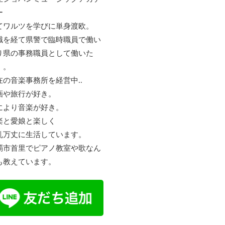
ー
てワルツを学びに単身渡欧。
職を経て県警で臨時職員で働い
り県の事務職員として働いた
。。
在の音楽事務所を経営中..
画や旅行が好き。
により音楽が好き。
楽と愛娘と楽しく
乱万丈に生活しています。
覇市首里でピアノ教室や歌なん
も教えています。