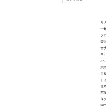
サ
一
フ
普
音
そ
J.
宗
音
ド
無
卒
何
国