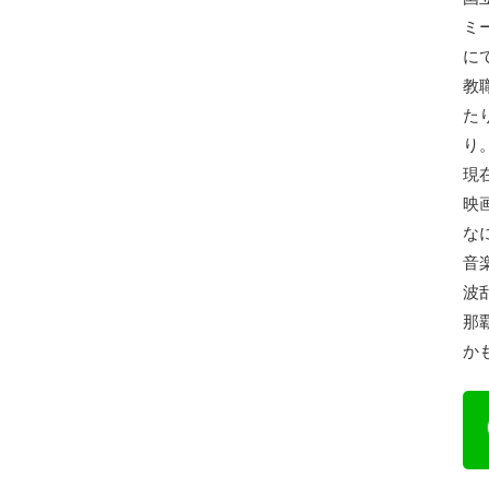
ミ
に
教
た
り
現
映
な
音
波
那
か