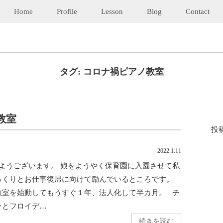
Home
Profile
Lesson
Blog
Contact
タグ:
コロナ禍ピアノ教室
教室
投
2022.1.11
ようございます。 娘をようやく保育園に入園させて私
っくりとお仕事復帰に向けて励んでいるところです。
教室を始動してもうすぐ１年、法人化して半カ月。 チ
ラとフロイデ…
続きを読む