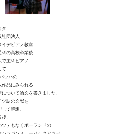
カタ
般社団法人
ロイデピアノ教室
通科の高校卒業後
大で主科ピアノ
して
S.バッハの
教作品にみられる
型について論文を書きました。
イツ語の文献を
理して翻訳。
業後、
のツテもなくポーランドの
立ショパンミュージックアカデ