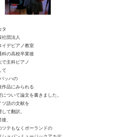
カタ
般社団法人
ロイデピアノ教室
通科の高校卒業後
大で主科ピアノ
して
S.バッハの
教作品にみられる
型について論文を書きました。
イツ語の文献を
理して翻訳。
業後、
のツテもなくポーランドの
立ショパンミュージックアカデ