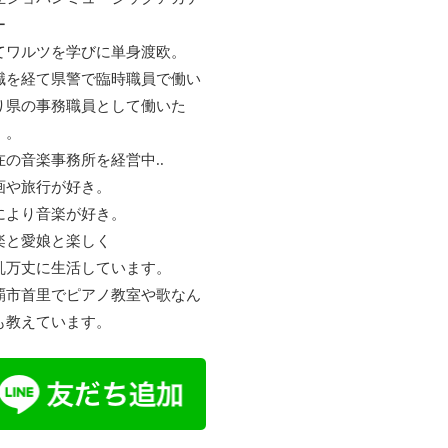
ー
てワルツを学びに単身渡欧。
職を経て県警で臨時職員で働い
り県の事務職員として働いた
。。
在の音楽事務所を経営中..
画や旅行が好き。
により音楽が好き。
楽と愛娘と楽しく
乱万丈に生活しています。
覇市首里でピアノ教室や歌なん
も教えています。