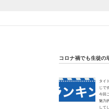
コロナ禍でも生徒の
タイ
じで
今回
魅力
して