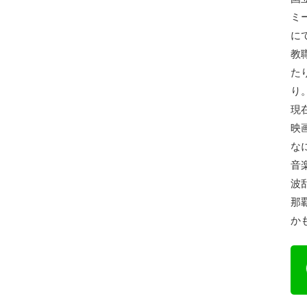
ミ
に
教
た
り
現
映
な
音
波
那
か