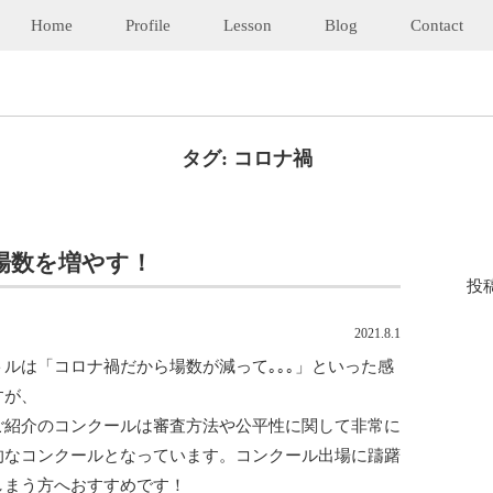
Home
Profile
Lesson
Blog
Contact
タグ:
コロナ禍
場数を増やす！
投
2021.8.1
トルは「コロナ禍だから場数が減って｡｡｡」といった感
すが、
ご紹介のコンクールは審査方法や公平性に関して非常に
的なコンクールとなっています。コンクール出場に躊躇
しまう方へおすすめです！