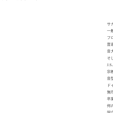
サ
一
フ
普
音
そ
J.
宗
音
ド
無
卒
何
国