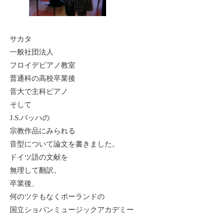
サカタ
一般社団法人
フロイデピアノ教室
普通科の高校卒業後
音大で主科ピアノ
そして
J.S.バッハの
宗教作品にみられる
音型について論文を書きました。
ドイツ語の文献を
無理して翻訳。
卒業後、
何のツテもなくポーランドの
国立ショパンミュージックアカデミー