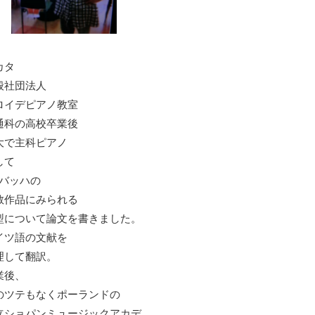
カタ
般社団法人
ロイデピアノ教室
通科の高校卒業後
大で主科ピアノ
して
S.バッハの
教作品にみられる
型について論文を書きました。
イツ語の文献を
理して翻訳。
業後、
のツテもなくポーランドの
立ショパンミュージックアカデ