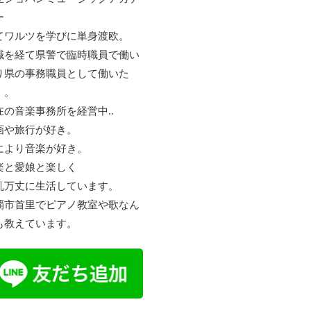
ー
てワルツを学びに単身渡欧。
職を経て県警で臨時職員で働い
り県の事務職員として働いた
。。
在の音楽事務所を経営中..
画や旅行が好き。
により音楽が好き。
楽と愛娘と楽しく
乱万丈に生活しています。
覇市首里でピアノ教室や歌なん
も教えています。