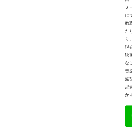
ミ
に
教
た
り
現
映
な
音
波
那
か