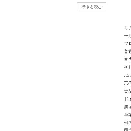
続きを読む
サ
一
フ
普
音
そ
J.
宗
音
ド
無
卒
何
国