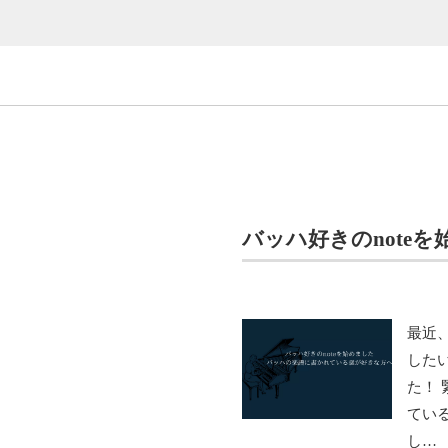
バッハ好きのnote
最近、
した
た！
てい
し…