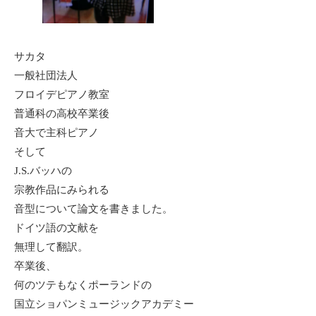
サカタ
一般社団法人
フロイデピアノ教室
普通科の高校卒業後
音大で主科ピアノ
そして
J.S.バッハの
宗教作品にみられる
音型について論文を書きました。
ドイツ語の文献を
無理して翻訳。
卒業後、
何のツテもなくポーランドの
国立ショパンミュージックアカデミー