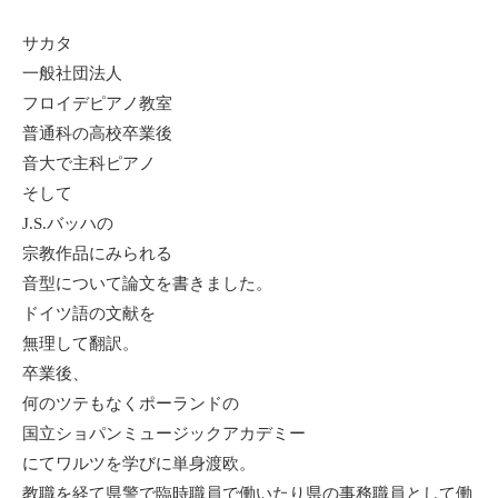
サカタ
一般社団法人
フロイデピアノ教室
普通科の高校卒業後
音大で主科ピアノ
そして
J.S.バッハの
宗教作品にみられる
音型について論文を書きました。
ドイツ語の文献を
無理して翻訳。
卒業後、
何のツテもなくポーランドの
国立ショパンミュージックアカデミー
にてワルツを学びに単身渡欧。
教職を経て県警で臨時職員で働いたり県の事務職員として働