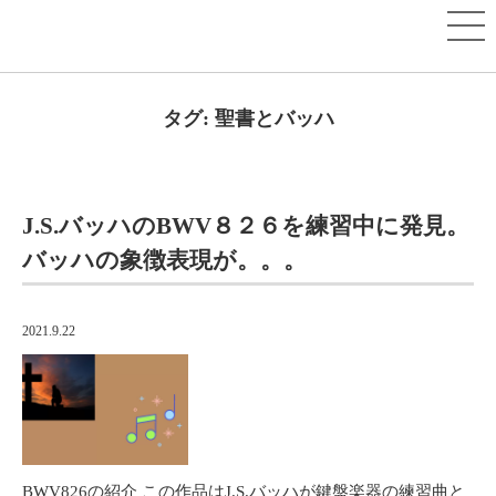
タグ:
聖書とバッハ
J.S.バッハのBWV８２６を練習中に発見。
バッハの象徴表現が。。。
2021.9.22
BWV826の紹介 この作品はJ.S.バッハが鍵盤楽器の練習曲と