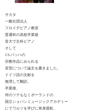
サカタ
一般社団法人
フロイデピアノ教室
普通科の高校卒業後
音大で主科ピアノ
そして
J.S.バッハの
宗教作品にみられる
音型について論文を書きました。
ドイツ語の文献を
無理して翻訳。
卒業後、
何のツテもなくポーランドの
国立ショパンミュージックアカデミー
にてワルツを学びに単身渡欧。