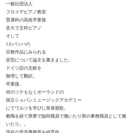
一般社団法人
フロイデピアノ教室
普通科の高校卒業後
音大で主科ピアノ
そして
J.S.バッハの
宗教作品にみられる
音型について論文を書きました。
ドイツ語の文献を
無理して翻訳。
卒業後、
何のツテもなくポーランドの
国立ショパンミュージックアカデミー
にてワルツを学びに単身渡欧。
教職を経て県警で臨時職員で働いたり県の事務職員として働
いたり。。
現在の音楽事務所を経営中..