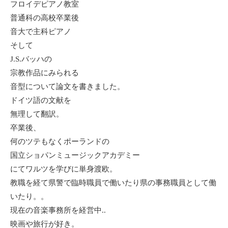
フロイデピアノ教室
普通科の高校卒業後
音大で主科ピアノ
そして
J.S.バッハの
宗教作品にみられる
音型について論文を書きました。
ドイツ語の文献を
無理して翻訳。
卒業後、
何のツテもなくポーランドの
国立ショパンミュージックアカデミー
にてワルツを学びに単身渡欧。
教職を経て県警で臨時職員で働いたり県の事務職員として働
いたり。。
現在の音楽事務所を経営中..
映画や旅行が好き。