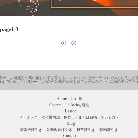
ge1-3
賢い子 自己肯定感を高め、共感能力の高い優しい子を育てる。ショパンの国ポーランドで学
好きでい続けられる!一生もののの音楽の基礎を育てませんか？
音楽の夕べフライヤー
Home
Profile
Concert
J.S.Bachの研究
Lesson
リトミック
幼稚園教諭・保育士・または目指している方へ
Blog
演奏会ぼやき
音楽教育ぼやき
日常ぼやき
映画ぼやき
Contact