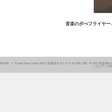
音楽の夕べフライヤー-pa
HOME
Freude Piano school Web│音楽好きでヒラメキの良い
っとピアノが