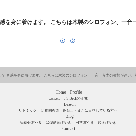
音感を身に着けます。 こちらは木製のシロフォン、一音
。
って 音感を身に着けます。 こちらは木製のシロフォン、一音一音木の種類が違い、
Home
Profile
Concert
J.S.Bachの研究
Lesson
リトミック
幼稚園教諭・保育士・または目指している方へ
Blog
演奏会ぼやき
音楽教育ぼやき
日常ぼやき
映画ぼやき
Contact