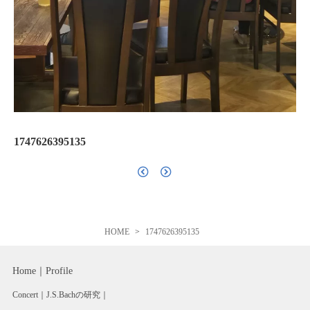
1747626395135
HOME
1747626395135
Home
Profile
Concert
J.S.Bachの研究