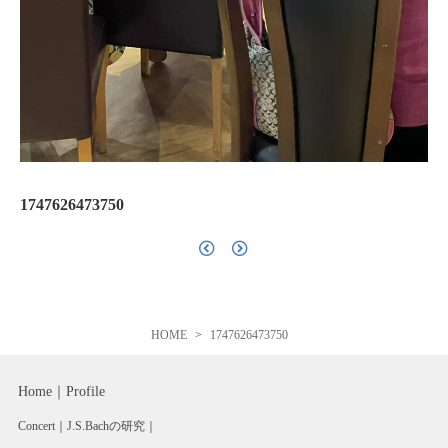
1747626473750
HOME
1747626473750
Home
Profile
Concert
J.S.Bachの研究