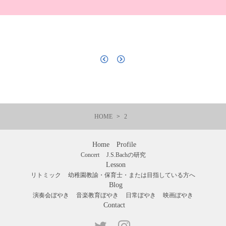
HOME
2
Home
Profile
Concert
J.S.Bachの研究
Lesson
リトミック
幼稚園教諭・保育士・または目指している方へ
Blog
演奏会ぼやき
音楽教育ぼやき
日常ぼやき
映画ぼやき
Contact