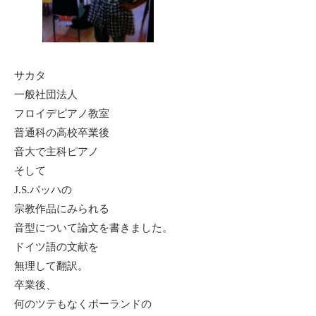
サカタ
一般社団法人
フロイデピアノ教室
普通科の高校卒業後
音大で主科ピアノ
そして
J.S.バッハの
宗教作品にみられる
音型について論文を書きました。
ドイツ語の文献を
無理して翻訳。
卒業後、
何のツテもなくポーランドの