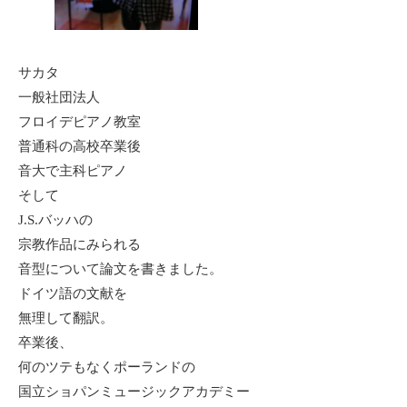
サカタ
一般社団法人
フロイデピアノ教室
普通科の高校卒業後
音大で主科ピアノ
そして
J.S.バッハの
宗教作品にみられる
音型について論文を書きました。
ドイツ語の文献を
無理して翻訳。
卒業後、
何のツテもなくポーランドの
国立ショパンミュージックアカデミー