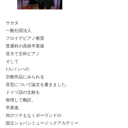
サカタ
一般社団法人
フロイデピアノ教室
普通科の高校卒業後
音大で主科ピアノ
そして
J.S.バッハの
宗教作品にみられる
音型について論文を書きました。
ドイツ語の文献を
無理して翻訳。
卒業後、
何のツテもなくポーランドの
国立ショパンミュージックアカデミー