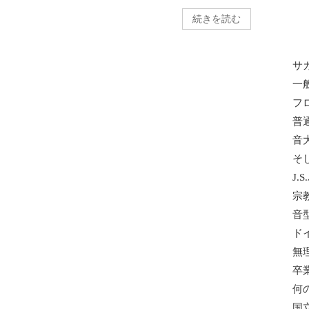
続きを読む
サ
一
フ
普
音
そ
J.
宗
音
ド
無
卒
何
国