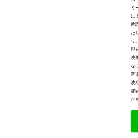
ミ
に
教
た
り
現
映
な
音
波
那
か