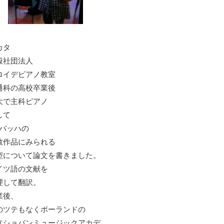
カタ
般社団法人
ロイデピアノ教室
通科の高校卒業後
大で主科ピアノ
して
S.バッハの
教作品にみられる
型について論文を書きました。
イツ語の文献を
理して翻訳。
業後、
のツテもなくポーランドの
立ショパンミュージックアカデ