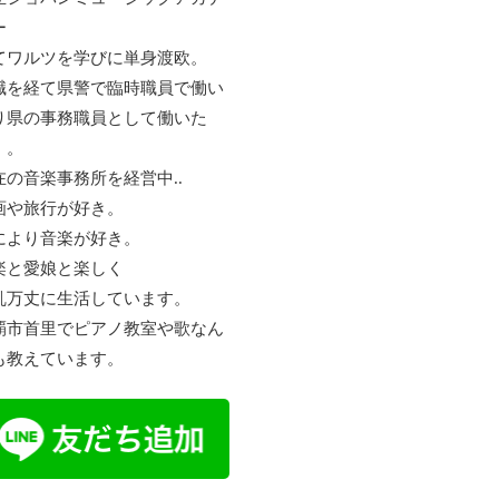
ー
てワルツを学びに単身渡欧。
職を経て県警で臨時職員で働い
り県の事務職員として働いた
。。
在の音楽事務所を経営中..
画や旅行が好き。
により音楽が好き。
楽と愛娘と楽しく
乱万丈に生活しています。
覇市首里でピアノ教室や歌なん
も教えています。