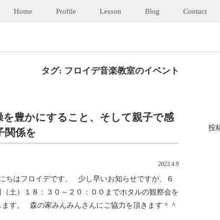
Home
Profile
Lesson
Blog
Contact
タグ:
フロイデ音楽教室のイベント
操を豊かにすること、そして親子で感
投
子関係を
2022.4.9
にちはフロイデです。 少し早いお知らせですが、６
日（土）１８：３０～２０：００までホタルの観察会を
します。 森の家みんみんさんにご協力を頂きます＾＾