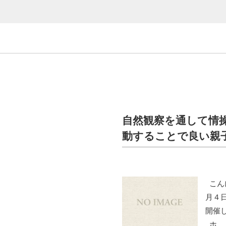
自然観察を通して情
動することで良い親
こん
月４
開催
ホ…