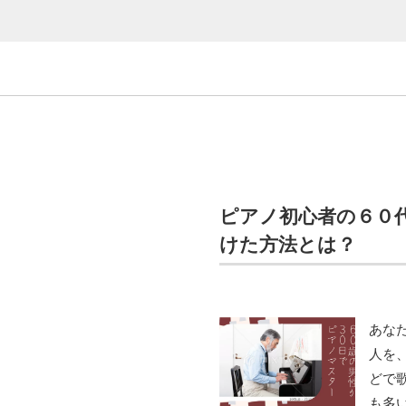
ピアノ初心者の６０
けた方法とは？
あな
人を
どで
も多