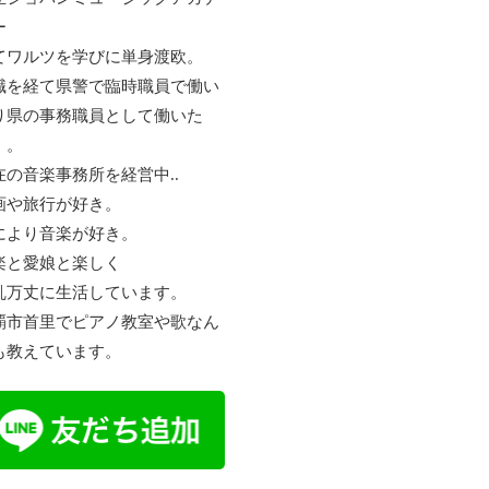
ー
てワルツを学びに単身渡欧。
職を経て県警で臨時職員で働い
り県の事務職員として働いた
。。
在の音楽事務所を経営中..
画や旅行が好き。
により音楽が好き。
楽と愛娘と楽しく
乱万丈に生活しています。
覇市首里でピアノ教室や歌なん
も教えています。