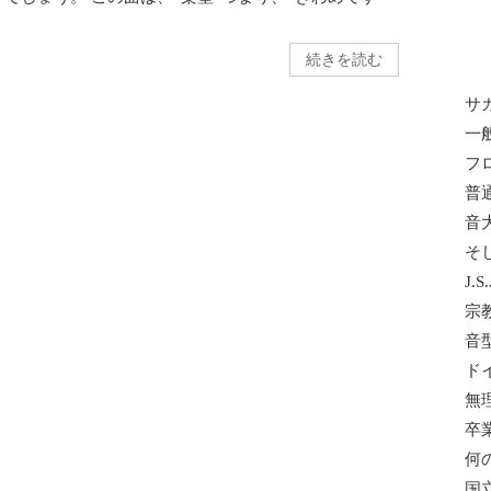
続きを読む
サ
一
フ
普
音
そ
J.
宗
音
ド
無
卒
何
国