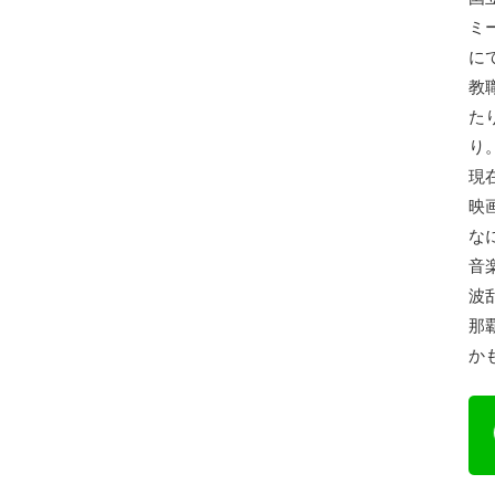
ミ
に
教
た
り
現
映
な
音
波
那
か