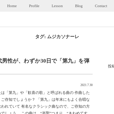
Home
Profile
Lesson
Blog
Contact
タグ:
ムジカソナーレ
代男性が、わずか30日で「第九」を弾
投
2021.7.30
たは「第九」や「歓喜の歌」と呼ばれる曲の 作曲した
、ご存知でしょうか？ 「第九」は年末にもよく合唱な
歌われていて 有名なクラシック曲なので、ご存知の方
いでしょう。 この曲は、“楽聖”つまり、“きわめてす