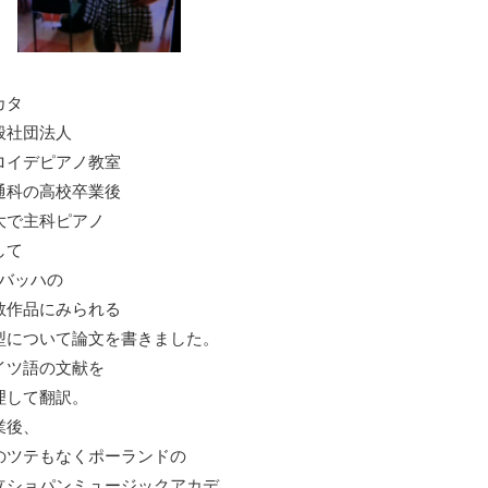
カタ
般社団法人
ロイデピアノ教室
通科の高校卒業後
大で主科ピアノ
して
S.バッハの
教作品にみられる
型について論文を書きました。
イツ語の文献を
理して翻訳。
業後、
のツテもなくポーランドの
立ショパンミュージックアカデ