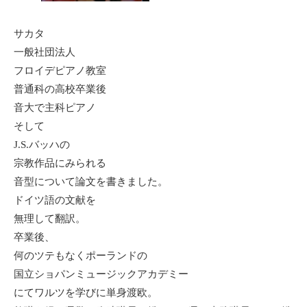
サカタ
一般社団法人
フロイデピアノ教室
普通科の高校卒業後
音大で主科ピアノ
そして
J.S.バッハの
宗教作品にみられる
音型について論文を書きました。
ドイツ語の文献を
無理して翻訳。
卒業後、
何のツテもなくポーランドの
国立ショパンミュージックアカデミー
にてワルツを学びに単身渡欧。