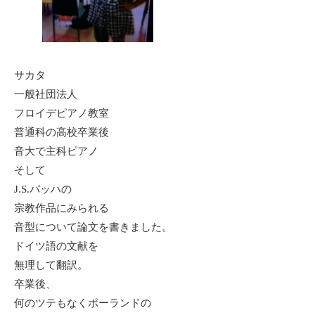
サカタ
一般社団法人
フロイデピアノ教室
普通科の高校卒業後
音大で主科ピアノ
そして
J.S.バッハの
宗教作品にみられる
音型について論文を書きました。
ドイツ語の文献を
無理して翻訳。
卒業後、
何のツテもなくポーランドの