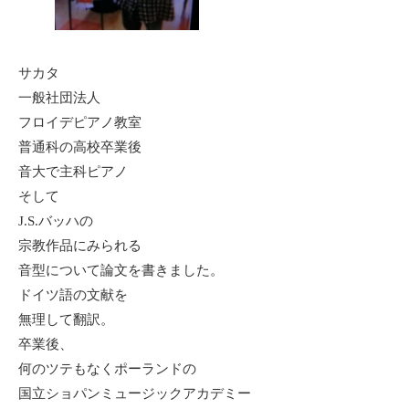
サカタ
一般社団法人
フロイデピアノ教室
普通科の高校卒業後
音大で主科ピアノ
そして
J.S.バッハの
宗教作品にみられる
音型について論文を書きました。
ドイツ語の文献を
無理して翻訳。
卒業後、
何のツテもなくポーランドの
国立ショパンミュージックアカデミー