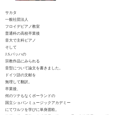
サカタ
一般社団法人
フロイデピアノ教室
普通科の高校卒業後
音大で主科ピアノ
そして
J.S.バッハの
宗教作品にみられる
音型について論文を書きました。
ドイツ語の文献を
無理して翻訳。
卒業後、
何のツテもなくポーランドの
国立ショパンミュージックアカデミー
にてワルツを学びに単身渡欧。