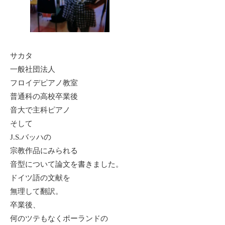
サカタ
一般社団法人
フロイデピアノ教室
普通科の高校卒業後
音大で主科ピアノ
そして
J.S.バッハの
宗教作品にみられる
音型について論文を書きました。
ドイツ語の文献を
無理して翻訳。
卒業後、
何のツテもなくポーランドの