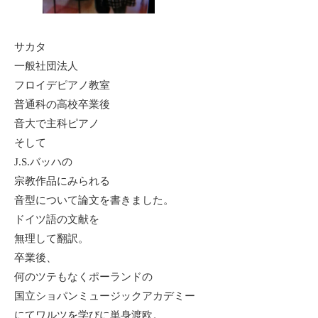
サカタ
一般社団法人
フロイデピアノ教室
普通科の高校卒業後
音大で主科ピアノ
そして
J.S.バッハの
宗教作品にみられる
音型について論文を書きました。
ドイツ語の文献を
無理して翻訳。
卒業後、
何のツテもなくポーランドの
国立ショパンミュージックアカデミー
にてワルツを学びに単身渡欧。