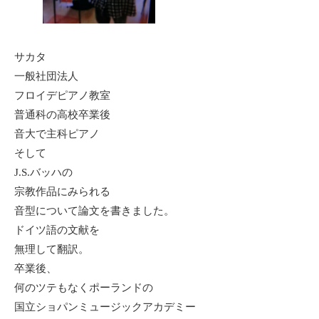
サカタ
一般社団法人
フロイデピアノ教室
普通科の高校卒業後
音大で主科ピアノ
そして
J.S.バッハの
宗教作品にみられる
音型について論文を書きました。
ドイツ語の文献を
無理して翻訳。
卒業後、
何のツテもなくポーランドの
国立ショパンミュージックアカデミー