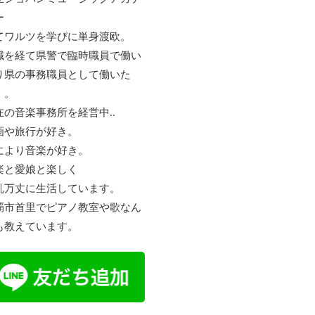
ー
てワルツを学びに単身渡欧。
職を経て県警で臨時職員で働い
り県の事務職員として働いた
。。
在の音楽事務所を経営中..
画や旅行が好き。
により音楽が好き。
楽と愛娘と楽しく
乱万丈に生活しています。
覇市首里でピアノ教室や歌なん
も教えています。