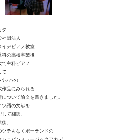
カタ
般社団法人
ロイデピアノ教室
通科の高校卒業後
大で主科ピアノ
して
S.バッハの
教作品にみられる
型について論文を書きました。
イツ語の文献を
理して翻訳。
業後、
のツテもなくポーランドの
立ショパンミュージックアカデ