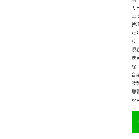
ミ
に
教
た
り
現
映
な
音
波
那
か