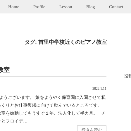
Home
Profile
Lesson
Blog
Contact
タグ:
首里中学校近くのピアノ教室
教室
投
2022.1.11
ようございます。 娘をようやく保育園に入園させて私
っくりとお仕事復帰に向けて励んでいるところです。
教室を始動してもうすぐ１年、法人化して半カ月。 チ
ラとフロイデ…
続きを読む