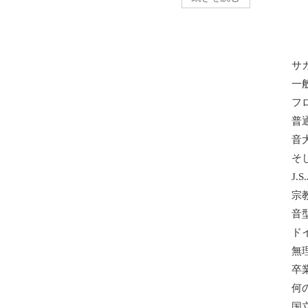
サ
一
フ
普
音
そ
J.
宗
音
ド
無
卒
何
国