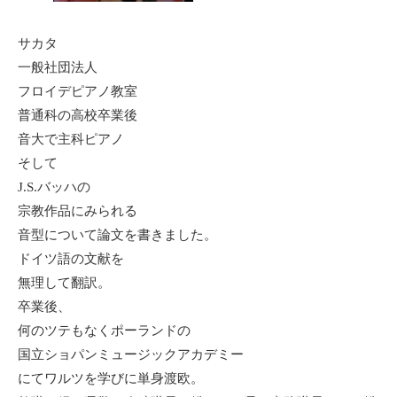
サカタ
一般社団法人
フロイデピアノ教室
普通科の高校卒業後
音大で主科ピアノ
そして
J.S.バッハの
宗教作品にみられる
音型について論文を書きました。
ドイツ語の文献を
無理して翻訳。
卒業後、
何のツテもなくポーランドの
国立ショパンミュージックアカデミー
にてワルツを学びに単身渡欧。