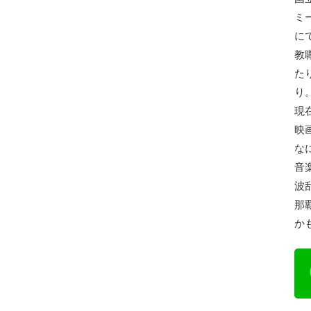
ミ
に
教
た
り
現
映
な
音
波
那
か