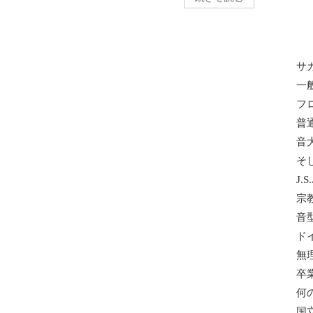
サ
一
フ
普
音
そ
J.
宗
音
ド
無
卒
何
国