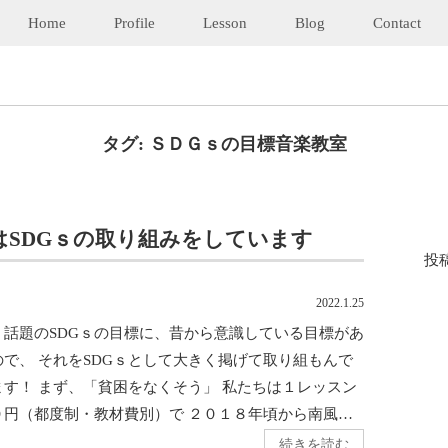
Home
Profile
Lesson
Blog
Contact
タグ:
ＳＤＧｓの目標音楽教室
はSDGｓの取り組みをしています
投
2022.1.25
、話題のSDGｓの目標に、昔から意識している目標があ
ので、 それをSDGｓとして大きく掲げて取り組もんで
ます！ まず、「貧困をなくそう」 私たちは１レッスン
０円（都度制・教材費別）で ２０１８年頃から南風…
続きを読む