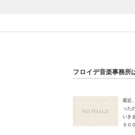
フロイデ音楽事務所
最近
った
いき
５０