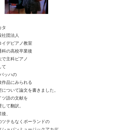
カタ
般社団法人
ロイデピアノ教室
通科の高校卒業後
大で主科ピアノ
して
S.バッハの
教作品にみられる
型について論文を書きました。
イツ語の文献を
理して翻訳。
業後、
のツテもなくポーランドの
立ショパンミュージックアカデ