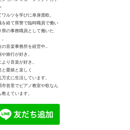
ー
てワルツを学びに単身渡欧。
職を経て県警で臨時職員で働い
り県の事務職員として働いた
。。
在の音楽事務所を経営中..
画や旅行が好き。
により音楽が好き。
楽と愛娘と楽しく
乱万丈に生活しています。
覇市首里でピアノ教室や歌なん
も教えています。