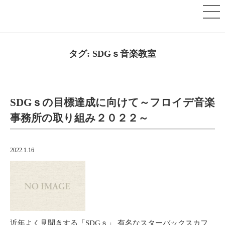
タグ:
SDGｓ音楽教室
SDGｓの目標達成に向けて～フロイデ音楽
事務所の取り組み２０２２～
2022.1.16
近年よく見聞きする「SDGｓ」 有名なスターバックスカフ