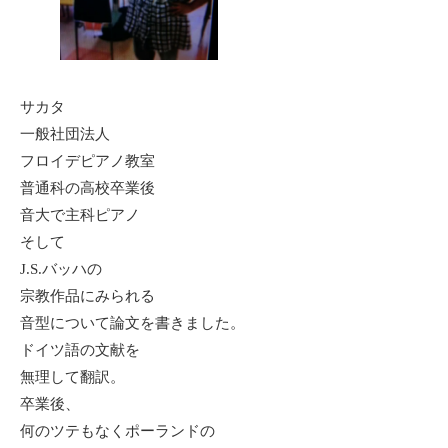
サカタ
一般社団法人
フロイデピアノ教室
普通科の高校卒業後
音大で主科ピアノ
そして
J.S.バッハの
宗教作品にみられる
音型について論文を書きました。
ドイツ語の文献を
無理して翻訳。
卒業後、
何のツテもなくポーランドの