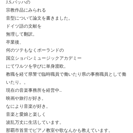
J.S.バッハの
宗教作品にみられる
音型について論文を書きました。
ドイツ語の文献を
無理して翻訳。
卒業後、
何のツテもなくポーランドの
国立ショパンミュージックアカデミー
にてワルツを学びに単身渡欧。
教職を経て県警で臨時職員で働いたり県の事務職員として働
いたり。。
現在の音楽事務所を経営中..
映画や旅行が好き。
なにより音楽が好き。
音楽と愛娘と楽しく
波乱万丈に生活しています。
那覇市首里でピアノ教室や歌なんかも教えています。