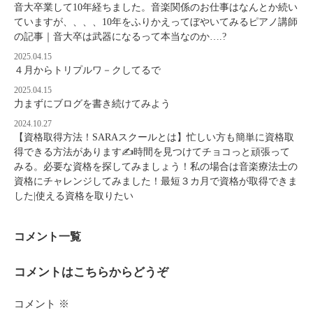
音大卒業して10年経ちました。音楽関係のお仕事はなんとか続い
ていますが、、、、10年をふりかえってぼやいてみるピアノ講師
の記事｜音大卒は武器になるって本当なのか….?
2025.04.15
４月からトリプルワ－クしてるで
2025.04.15
力まずにブログを書き続けてみよう
2024.10.27
【資格取得方法！SARAスクールとは】忙しい方も簡単に資格取
得できる方法があります✍時間を見つけてチョコっと頑張って
みる。必要な資格を探してみましょう！私の場合は音楽療法士の
資格にチャレンジしてみました！最短３カ月で資格が取得できま
した|使える資格を取りたい
コメント一覧
コメントはこちらからどうぞ
コメント
※