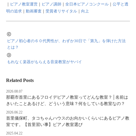
｜
ピアノ教室運営
｜
ピアノ講師
｜
全日本ピアノコンクール
｜
公平と透
明の追求
｜
動画審査
｜
受賞者リサイタル
｜
向上
ピアノ初心者の６０代男性が、わずか30日で「第九」を弾けた方法
とは？
もれなく楽器がもらえる音楽教室がヤバイ
Related Posts
2026.08.07
那覇市首里にあるフロイデピアノ教室ってどんな教室？│名前は
きいたことあるけど、どういう意味？何をしている教室なの？
2026.06.22
首里儀保町、タコちゃんハウスのお向かいくらいにあるピアノ教
室です。【首里習い事】ピアノ教室選び
2025.04.22