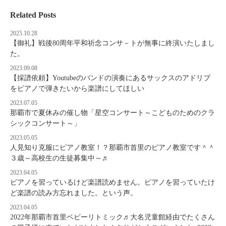
Related Posts
2025.10.28
【御礼】戦後80周年平和祈念コンサ－トが無事に終演いたしまし
た。
2023.09.08
【採譜依頼】Youtubeのバンドの演奏にあるサックスのアドリブ
をピアノで弾きたいから楽譜にしてほしい
2023.07.05
那覇市で夏休みの催し物「星空コンサート～こどものためのクラ
シックコンサート～」
2023.05.05
人見知り克服にピアノ教室！？那覇市首里のピアノ教室です＾＾
３歳～高校生の生徒募集中～♬
2023.04.05
ピアノを習っているけど楽譜読めません。ピアノを習っていたけ
ど楽譜の読み方忘れました。という声。
2023.04.05
2022年那覇市首里ベビーリトミック♬大名児童館経由でたくさん