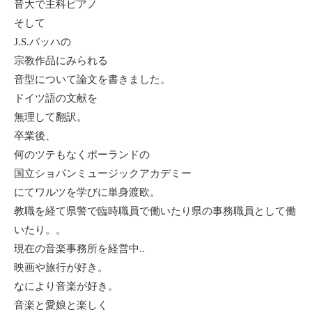
音大で主科ピアノ
そして
J.S.バッハの
宗教作品にみられる
音型について論文を書きました。
ドイツ語の文献を
無理して翻訳。
卒業後、
何のツテもなくポーランドの
国立ショパンミュージックアカデミー
にてワルツを学びに単身渡欧。
教職を経て県警で臨時職員で働いたり県の事務職員として働
いたり。。
現在の音楽事務所を経営中..
映画や旅行が好き。
なにより音楽が好き。
音楽と愛娘と楽しく