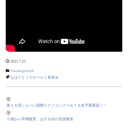
2021.7.25
Uncategorized
なはーと
｜
小ホール
｜
発表会
第１８回ショパン国際ピアノコンクール７８名予選通過！！
０歳から早期教育。おすすめの音楽教室