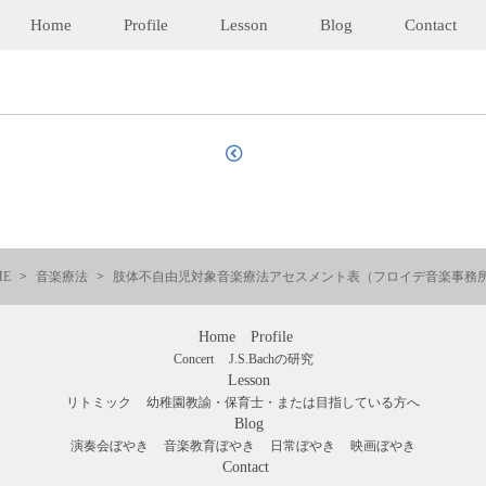
Home
Profile
Lesson
Blog
Contact
ME
音楽療法
肢体不自由児対象音楽療法アセスメント表（フロイデ音楽事務
Home
Profile
Concert
J.S.Bachの研究
Lesson
リトミック
幼稚園教諭・保育士・または目指している方へ
Blog
演奏会ぼやき
音楽教育ぼやき
日常ぼやき
映画ぼやき
Contact