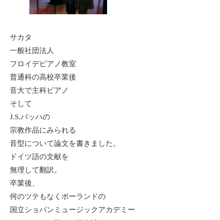
サカタ
一般社団法人
フロイデピアノ教室
普通科の高校卒業後
音大で主科ピアノ
そして
J.S.バッハの
宗教作品にみられる
音型について論文を書きました。
ドイツ語の文献を
無理して翻訳。
卒業後、
何のツテもなくポーランドの
国立ショパンミュージックアカデミー