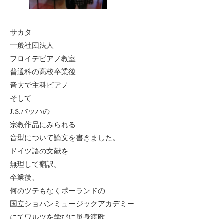
サカタ
一般社団法人
フロイデピアノ教室
普通科の高校卒業後
音大で主科ピアノ
そして
J.S.バッハの
宗教作品にみられる
音型について論文を書きました。
ドイツ語の文献を
無理して翻訳。
卒業後、
何のツテもなくポーランドの
国立ショパンミュージックアカデミー
にてワルツを学びに単身渡欧。