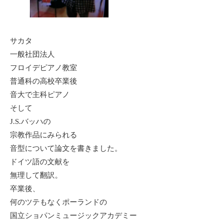
サカタ
一般社団法人
フロイデピアノ教室
普通科の高校卒業後
音大で主科ピアノ
そして
J.S.バッハの
宗教作品にみられる
音型について論文を書きました。
ドイツ語の文献を
無理して翻訳。
卒業後、
何のツテもなくポーランドの
国立ショパンミュージックアカデミー