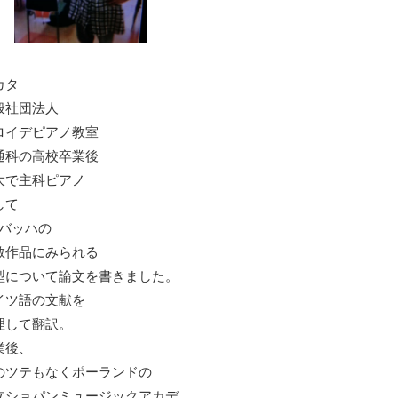
カタ
般社団法人
ロイデピアノ教室
通科の高校卒業後
大で主科ピアノ
して
S.バッハの
教作品にみられる
型について論文を書きました。
イツ語の文献を
理して翻訳。
業後、
のツテもなくポーランドの
立ショパンミュージックアカデ