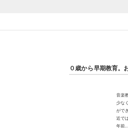
０歳から早期教育。
音楽
少な
がで
近で
年前