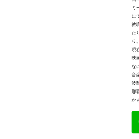
ミ
に
教
た
り
現
映
な
音
波
那
か