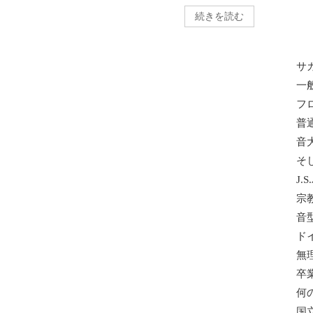
続きを読む
サ
一
フ
普
音
そ
J.
宗
音
ド
無
卒
何
国