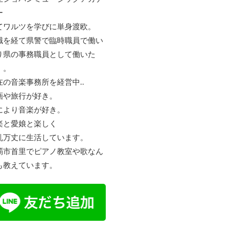
ー
てワルツを学びに単身渡欧。
職を経て県警で臨時職員で働い
り県の事務職員として働いた
。。
在の音楽事務所を経営中..
画や旅行が好き。
により音楽が好き。
楽と愛娘と楽しく
乱万丈に生活しています。
覇市首里でピアノ教室や歌なん
も教えています。