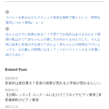
コーヒーを飲みながらクラシック音楽を無料で聴くという、時間を
贅沢につかう勇気(/・ω・)/
ほんとはママに効果がある！？子育てでお悩みはありませんか？講
師の私はかつて赤ちゃんとの接し方が分かりませんでした。そんな
時に絵本と音楽の力を借りてみたよ！赤ちゃんとの時間はママにと
っても、心の癒しの時間になる！？｜ベビーリトミックを３年通い
続けてみた！
Related Posts
2026.06.22
音楽科は責任重大？音楽の授業が荒れると学校が荒れるらしい。
2026.05.15
【公開レッスン】コンク－ルにむけて│フロイデピアノ教室│首
里儀保町のピアノ教室
2025.11.22