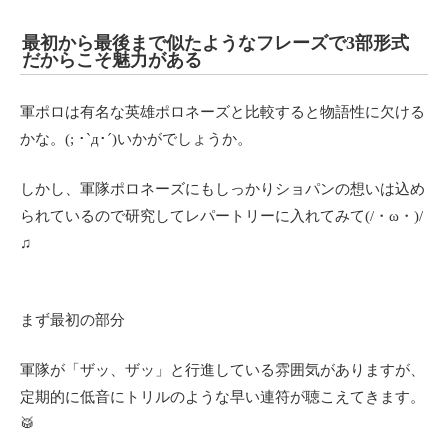
最初から最後まで似たようなフレーズで3部形式
だからこそ魅力がある
軍ポロは有名な英雄ポロネーズと比較すると物語性に欠ける
かな。(; ･`д･´)いかがでしょうか。
しかし、軍隊ポロネーズにもしっかりショパンの想いは込め
られているので研究してレパートリーに入れてみて(/・ω・)/
♫
まず最初の部分
軍隊が「ザッ、ザッ」と行進している雰囲気がありますが、
定期的に低音にトリルのような早い連符が聴こえてきます。
🥁