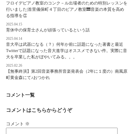
フロイデピアノ教室のコンク－ル出場者のための特別レッスンを
行いました|首里儀保町４丁目のピアノ教室🎹音楽の本質を高め
る指導を👏
2025.04.15
育休中の保育士さんが頑張っているという話
2025.04.14
音大卒は武器になる（？）何年か前に話題になった著書と最近
Twitterで話題になった音大進学はオススメできない件。実際に音
大を卒業した私がぼやいてみる。。。
2025.02.26
【無事終演】第2回音楽事務所音楽発表会（2年に１度の）南風原
町黄金森にて♪おつかれ
コメント一覧
コメントはこちらからどうぞ
コメント
※