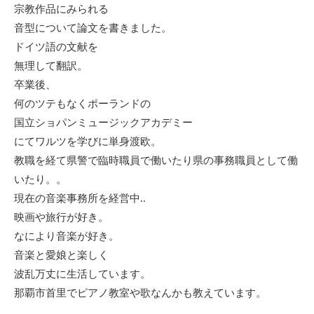
宗教作品にみられる
音型について論文を書きました。
ドイツ語の文献を
無理して翻訳。
卒業後、
何のツテもなくポーランドの
国立ショパンミュージックアカデミー
にてワルツを学びに単身渡欧。
教職を経て県警で臨時職員で働いたり県の事務職員として働
いたり。。
現在の音楽事務所を経営中..
映画や旅行が好き。
なにより音楽が好き。
音楽と愛娘と楽しく
波乱万丈に生活しています。
那覇市首里でピアノ教室や歌なんかも教えています。