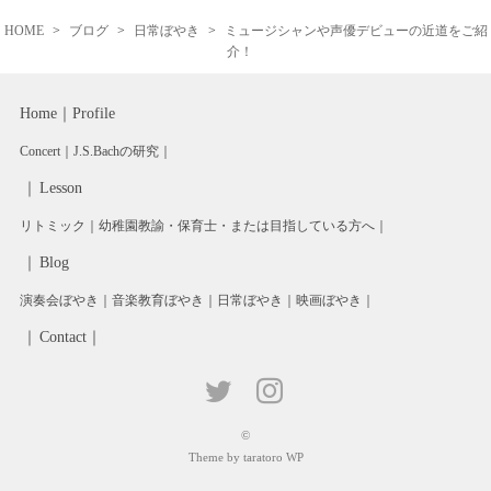
HOME
ブログ
日常ぼやき
ミュージシャンや声優デビューの近道をご紹
介！
Home
Profile
Concert
J.S.Bachの研究
Lesson
リトミック
幼稚園教諭・保育士・または目指している方へ
Blog
演奏会ぼやき
音楽教育ぼやき
日常ぼやき
映画ぼやき
Contact
©
Theme by taratoro WP