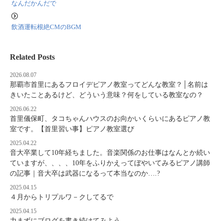
なんだかんだで
飲酒運転根絶CMのBGM
Related Posts
2026.08.07
那覇市首里にあるフロイデピアノ教室ってどんな教室？│名前は
きいたことあるけど、どういう意味？何をしている教室なの？
2026.06.22
首里儀保町、タコちゃんハウスのお向かいくらいにあるピアノ教
室です。【首里習い事】ピアノ教室選び
2025.04.22
音大卒業して10年経ちました。音楽関係のお仕事はなんとか続い
ていますが、、、、10年をふりかえってぼやいてみるピアノ講師
の記事｜音大卒は武器になるって本当なのか….?
2025.04.15
４月からトリプルワ－クしてるで
2025.04.15
力まずにブログを書き続けてみよう