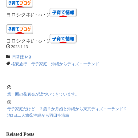
ヨロシクネ(/・ω・)/
ヨロシクネ(/・ω・)/
2023.1.13
日常ぼやき
格安旅行
｜
母子家庭
｜
沖縄からディズニーランド
第一回の発表会が近づいてきています。
母子家庭だけど、３歳２か月娘と沖縄から東京ディズニーランド２
泊3日二人旅②沖縄から羽田空港編
Related Posts