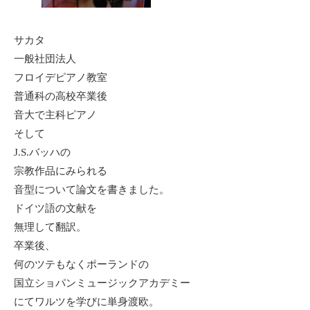
サカタ
一般社団法人
フロイデピアノ教室
普通科の高校卒業後
音大で主科ピアノ
そして
J.S.バッハの
宗教作品にみられる
音型について論文を書きました。
ドイツ語の文献を
無理して翻訳。
卒業後、
何のツテもなくポーランドの
国立ショパンミュージックアカデミー
にてワルツを学びに単身渡欧。