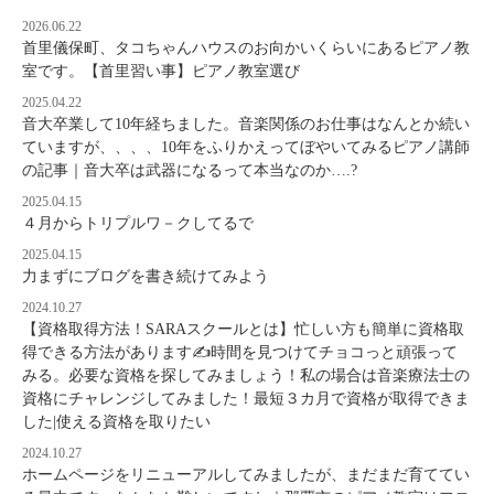
2026.06.22
首里儀保町、タコちゃんハウスのお向かいくらいにあるピアノ教
室です。【首里習い事】ピアノ教室選び
2025.04.22
音大卒業して10年経ちました。音楽関係のお仕事はなんとか続い
ていますが、、、、10年をふりかえってぼやいてみるピアノ講師
の記事｜音大卒は武器になるって本当なのか….?
2025.04.15
４月からトリプルワ－クしてるで
2025.04.15
力まずにブログを書き続けてみよう
2024.10.27
【資格取得方法！SARAスクールとは】忙しい方も簡単に資格取
得できる方法があります✍時間を見つけてチョコっと頑張って
みる。必要な資格を探してみましょう！私の場合は音楽療法士の
資格にチャレンジしてみました！最短３カ月で資格が取得できま
した|使える資格を取りたい
2024.10.27
ホームページをリニューアルしてみましたが、まだまだ育ててい