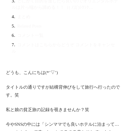
とにかく目的を達したら良いのでオリエンタルホテ
ルは片っ端から諦める！！（( ﾉД`)ｼｸｼｸ…
まとめ
Related Posts
コメント一覧
コメントはこちらからどうぞ コメントをキャンセ
ル
どうも、こんにちは(*’▽’)
タイトルの通りですが結構背伸びをして旅行へ行ったので
す。笑
私と娘の貧乏旅の記録を覗きませんか？笑
今やSNSの中には「シンママでも良いホテルに泊まって…