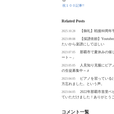
祝１００記事!!
Related Posts
【御礼】戦後80周
2025.10.28
【採譜依頼】Yout
2023.09.08
たいから楽譜にしてほしい
那覇市で夏休みの催
2023.07.05
ート～」
人見知り克服にピア
2023.05.05
の生徒募集中～♬
ピアノを習っている
2023.04.05
方忘れました。という声。
2022年那覇市首里
2023.04.05
ていただけました！ありがとうご
コメント一覧