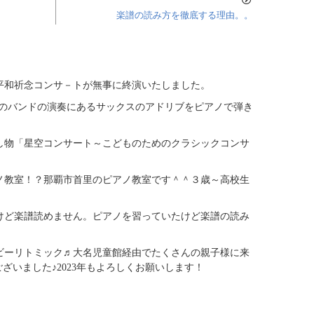
楽譜の読み方を徹底する理由。。
年平和祈念コンサ－トが無事に終演いたしました。
ubeのバンドの演奏にあるサックスのアドリブをピアノで弾き
し物「星空コンサート～こどものためのクラシックコンサ
ノ教室！？那覇市首里のピアノ教室です＾＾３歳～高校生
けど楽譜読めません。ピアノを習っていたけど楽譜の読み
ベビーリトミック♬大名児童館経由でたくさんの親子様に来
ざいました♪2023年もよろしくお願いします！