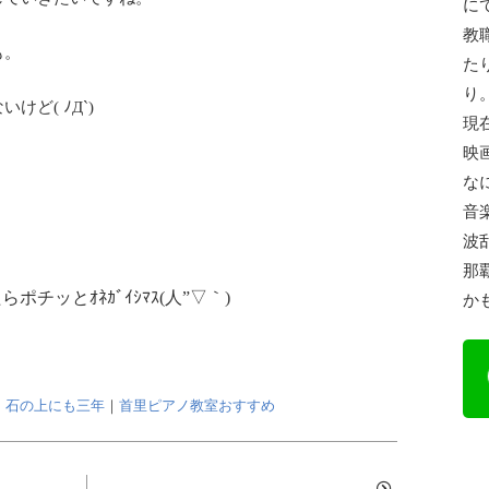
に
教
も。
た
り
ど( ﾉД`)
現
映
な
音
波
那
ポチッとｵﾈｶﾞｲｼﾏｽ(人”▽｀)
か
｜
石の上にも三年
｜
首里ピアノ教室おすすめ