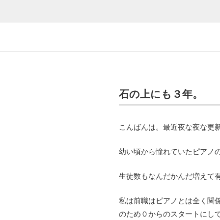
石の上にも３年。
こんばんは。最近夜な夜な更新
幼い頃から憧れていたピアノ
生徒数もなんだかんだ増えて
私は前職はピアノとは全く関
のため０からのスタートにして９