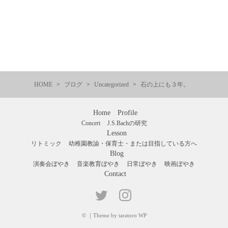
HOME
ブログ
Uncategorized
石の上にも３年。
Home
Profile
Concert
J.S.Bachの研究
Lesson
リトミック
幼稚園教諭・保育士・または目指している方へ
Blog
演奏会ぼやき
音楽教育ぼやき
日常ぼやき
映画ぼやき
Contact
©
｜
Theme by taratoro WP