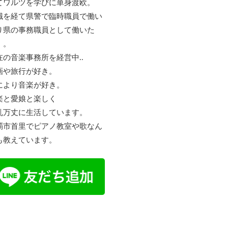
てワルツを学びに単身渡欧。
職を経て県警で臨時職員で働い
り県の事務職員として働いた
。。
在の音楽事務所を経営中..
画や旅行が好き。
により音楽が好き。
楽と愛娘と楽しく
乱万丈に生活しています。
覇市首里でピアノ教室や歌なん
も教えています。