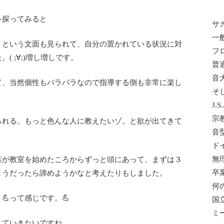
を探ってみると
サ
一
」という文面も見られて、自分の置かれている状況に対
フ
( ;∀;)増し増しです。
普
音
て、当然個性もバラバラなので指導する側も非常に楽し
そ
J.
宗
られる。もっと色んな人に教えたいゾ。と欲が出てきて
音
ド
無
葉が教室を始めたころからずっと頭にあって、まずは３
卒
ようだったら諦めようかなと考えたりもしました。
何
💪って感じです。💪
国
ミ
していきたいですね。