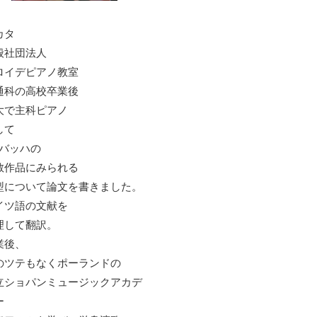
カタ
般社団法人
ロイデピアノ教室
通科の高校卒業後
大で主科ピアノ
して
S.バッハの
教作品にみられる
型について論文を書きました。
イツ語の文献を
理して翻訳。
業後、
のツテもなくポーランドの
立ショパンミュージックアカデ
ー