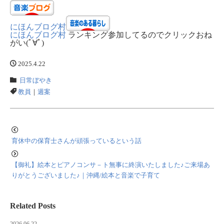
にほんブログ村
にほんブログ村
ランキング参加してるのでクリックおね
がい(ﾟ∀ﾟ)
2025.4.22
日常ぼやき
教員
｜
週案
育休中の保育士さんが頑張っているという話
【御礼】絵本とピアノコンサ－ト無事に終演いたしました♪ご来場あ
りがとうございました♪｜沖縄/絵本と音楽で子育て
Related Posts
2026.06.22