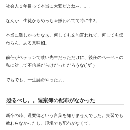
社会人１年目って本当に大変だよね～。。。
なんか、生徒からめっちゃ嫌われてて特に中2。
本当に難しかったなぁ。何しても文句言われて、何しても伝
わらん。ある意味
沼
。
前任がベテランで凄い先生だっただけに、後任のペーペ－の
私に対して不信感だらけだっただろうな(ﾟ∀ﾟ)
でもでも、一生懸命やったよ。
恐るべし。。週案簿の配布がなかった
新卒の時、週案簿という言葉を知りませんでした。実習でも
教わらなかったし、現場でも配布がなくて、