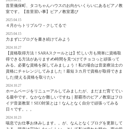
首里儀保町、タコちゃんハウスのお向かいくらいにあるピアノ教
室です。【首里習い事】ピアノ教室選び
2025.04.15
４月からトリプルワ－クしてるで
2025.04.15
力まずにブログを書き続けてみよう
2024.10.27
【資格取得方法！SARAスクールとは】忙しい方も簡単に資格取
得できる方法があります✍時間を見つけてチョコっと頑張って
みる。必要な資格を探してみましょう！私の場合は音楽療法士の
資格にチャレンジしてみました！最短３カ月で資格が取得できま
した|使える資格を取りたい
2024.10.27
ホームページをリニューアルしてみましたが、まだまだ育ててい
る最中です。なかなか難しいですね｜那覇市のピアノ教室はフロ
イデ音楽教室！SEO対策とは！なんとなく自分で頑張ってみる
日々です。。。
2024.10.23
喘息でお仕事お休みします。。が、なんとなくブログを更新して
みる。喘息は完治しないらしい。そして私は疲れた時や、雨の前