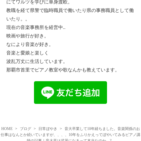
にてワルツを学びに単身渡欧。
教職を経て県警で臨時職員で働いたり県の事務職員として働
いたり。。
現在の音楽事務所を経営中..
映画や旅行が好き。
なにより音楽が好き。
音楽と愛娘と楽しく
波乱万丈に生活しています。
那覇市首里でピアノ教室や歌なんかも教えています。
HOME
ブログ
日常ぼやき
音大卒業して10年経ちました。音楽関係のお
仕事はなんとか続いていますが、、、、10年をふりかえってぼやいてみるピアノ講
師の記事｜音大卒は武器になるって本当なのか....?