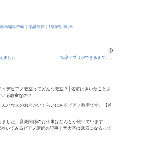
動画編集依頼
｜
楽譜制作
｜
結婚式用動画
終えました
採譜アプリができるまで。。
ロイデピアノ教室ってどんな教室？│名前はきいたことあ
ている教室なの？
ゃんハウスのお向かいくらいにあるピアノ教室です。【首
経ちました。音楽関係のお仕事はなんとか続いています
ぼやいてみるピアノ講師の記事｜音大卒は武器になるって