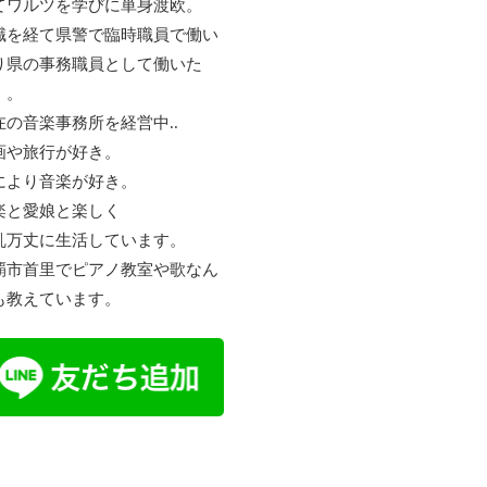
てワルツを学びに単身渡欧。
職を経て県警で臨時職員で働い
り県の事務職員として働いた
。。
在の音楽事務所を経営中..
画や旅行が好き。
により音楽が好き。
楽と愛娘と楽しく
乱万丈に生活しています。
覇市首里でピアノ教室や歌なん
も教えています。