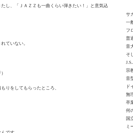
きたし、「ＪＡＺＺも一曲くらい弾きたい！」と意気込
、
サ
一
フ
普
されていない。
音
そ
J.
宗
汗）
音
ド
積もりをしてもらったところ、
無
卒
何
国
ミ
なんです。