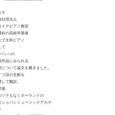
カタ
般社団法人
ロイデピアノ教室
通科の高校卒業後
大で主科ピアノ
して
S.バッハの
教作品にみられる
型について論文を書きました。
イツ語の文献を
理して翻訳。
業後、
のツテもなくポーランドの
立ショパンミュージックアカデ
ー