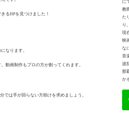
に
教
きるHPを見つけました！
た
り
現
映
な
のになります。
音
波
す。動画制作もプロの方が創ってくれます。
那
か
。自分では手が回らない方助けを求めましょう。