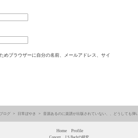
ためブラウザーに自分の名前、メールアドレス、サイ
ブログ
日常ぼやき
音源あるのに楽譜が出版されていない、、どうしても弾
Home
Profile
Concert
J.S.Bachの研究