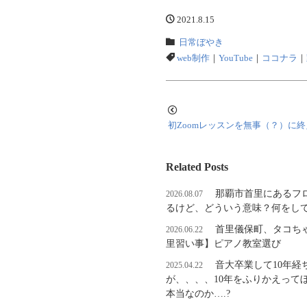
2021.8.15
日常ぼやき
web制作
｜
YouTube
｜
ココナラ
｜
初Zoomレッスンを無事（？）に
Related Posts
那覇市首里にあるフ
2026.08.07
るけど、どういう意味？何をし
首里儀保町、タコち
2026.06.22
里習い事】ピアノ教室選び
音大卒業して10年
2025.04.22
が、、、、10年をふりかえって
本当なのか….?